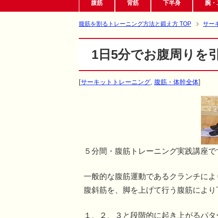
腹筋
背筋
下半身
腕・
腹筋を割るトレーニング方法と鍛え方 TOP
サー
1日5分でお腹周りを
[
サーキットトレーニング
,
腹筋・体幹全体
]
５分間・腹筋トレーニング実践講座で
一般的な腹筋運動であるクランチによ
腹斜筋を、脚を上げて行う腹筋により
１、２、３と段階的に起き上がるパタ