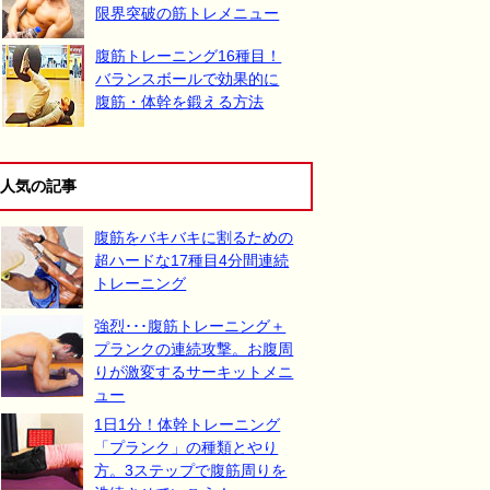
限界突破の筋トレメニュー
腹筋トレーニング16種目！
バランスボールで効果的に
腹筋・体幹を鍛える方法
人気の記事
腹筋をバキバキに割るための
超ハードな17種目4分間連続
トレーニング
強烈･･･腹筋トレーニング＋
プランクの連続攻撃。お腹周
りが激変するサーキットメニ
ュー
1日1分！体幹トレーニング
「プランク」の種類とやり
方。3ステップで腹筋周りを