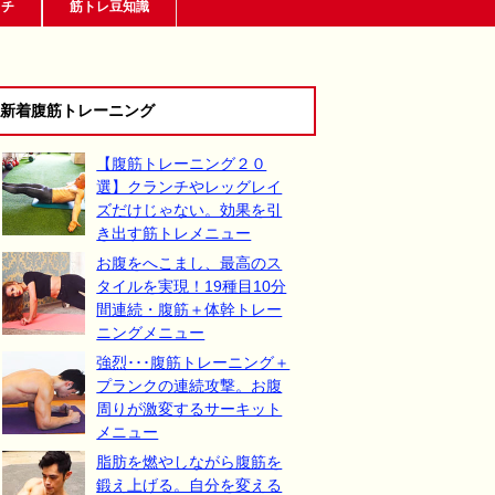
ッチ
筋トレ豆知識
新着腹筋トレーニング
【腹筋トレーニング２０
選】クランチやレッグレイ
ズだけじゃない。効果を引
き出す筋トレメニュー
お腹をへこまし、最高のス
タイルを実現！19種目10分
間連続・腹筋＋体幹トレー
ニングメニュー
強烈･･･腹筋トレーニング＋
プランクの連続攻撃。お腹
周りが激変するサーキット
メニュー
脂肪を燃やしながら腹筋を
鍛え上げる。自分を変える