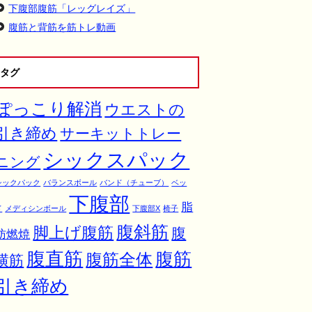
下腹部腹筋「レッグレイズ」
腹筋と背筋を筋トレ動画
タグ
ぽっこり解消
ウエストの
引き締め
サーキットトレー
シックスパック
ニング
シックパック
バランスボール
バンド（チューブ）
ベッ
下腹部
脂
ド
メディシンボール
下腹部X
椅子
腹斜筋
脚上げ腹筋
腹
肪燃焼
腹直筋
腹筋
腹筋全体
横筋
引き締め