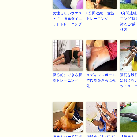
女性らしいウエス
6分間連続・腹筋
8分間連
トに、腹筋ダイエ
トレーニング
ニング”腹
ットトレーニング
締める”筋
り方
寝る前にできる腹
メディシンボール
腹筋を鉄
筋トレーニング
で腹筋をさらに強
に鍛える
化
ットメニ
腹筋をハードに追
腹筋をバキバキに
【腹筋ト