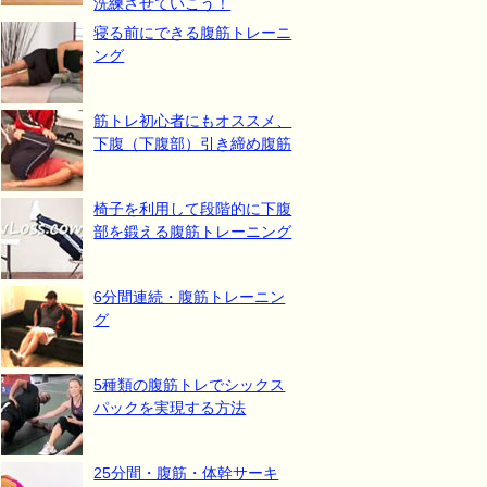
洗練させていこう！
寝る前にできる腹筋トレーニ
ング
筋トレ初心者にもオススメ、
下腹（下腹部）引き締め腹筋
椅子を利用して段階的に下腹
部を鍛える腹筋トレーニング
6分間連続・腹筋トレーニン
グ
5種類の腹筋トレでシックス
パックを実現する方法
25分間・腹筋・体幹サーキ