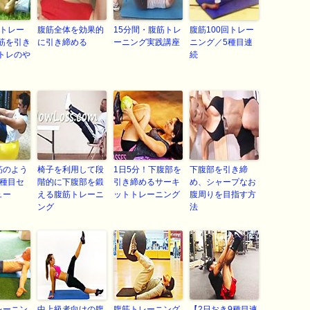
続トレー
腹筋全体を効果的
15分間・腹筋トレ
腹筋100回トレー
筋を引き
に引き締める
ーニング実践講座
ニング／5種目連
トレのや
続
筋のよう
椅子を利用して段
1日5分！下腹部を
下腹部を引き締
8種目セ
階的に下腹部を鍛
引き締めるサーキ
め、シャープなお
ュー
える腹筋トレーニ
ットトレーニング
腹周りを目指す方
ング
法
レーニン
中上級者向けの腹
腹筋トレーニング
【2日おき9種目連